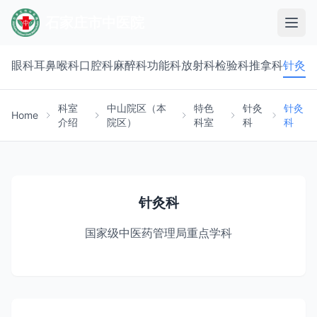
石家庄市中医院
眼科
耳鼻喉科
口腔科
麻醉科
功能科
放射科
检验科
推拿科
针灸科
科室
中山院区（本
特色
针灸
针灸
Home
介绍
院区）
科室
科
科
针灸科
国家级中医药管理局重点学科