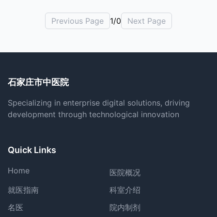
Previous Page
1/0
Next Page
石家庄市中医院
Specializing in enterprise digital solutions, driving
development through technological innovation
Quick Links
Home
医院概况
就医指南
科室介绍
名医
院内制剂